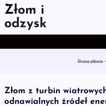
S
Złom i
k
i
odzysk
p
t
o
c
o
n
t
Strona główna
e
n
t
Złom z turbin wiatrowyc
odnawialnych źródeł ener