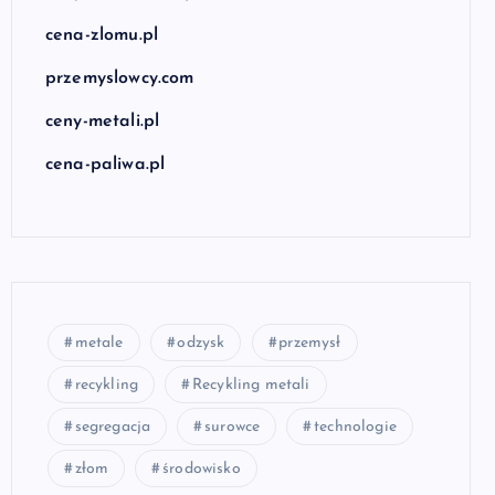
cena-zlomu.pl
przemyslowcy.com
ceny-metali.pl
cena-paliwa.pl
metale
odzysk
przemysł
recykling
Recykling metali
segregacja
surowce
technologie
złom
środowisko