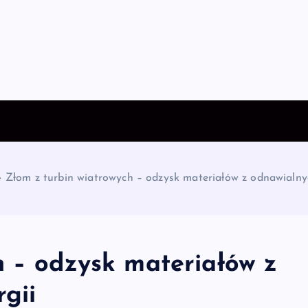
»
Złom z turbin wiatrowych – odzysk materiałów z odnawialnyc
h – odzysk materiałów z
gii