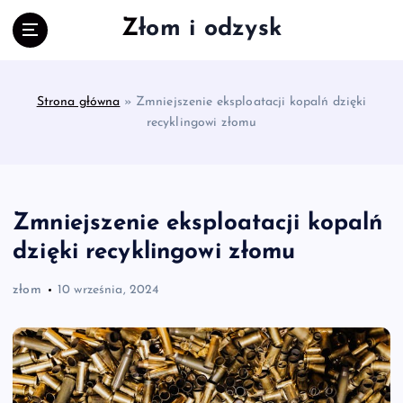
S
Złom i odzysk
k
i
p
t
Strona główna
»
Zmniejszenie eksploatacji kopalń dzięki
o
recyklingowi złomu
c
o
n
t
e
Zmniejszenie eksploatacji kopalń
n
dzięki recyklingowi złomu
t
złom
10 września, 2024