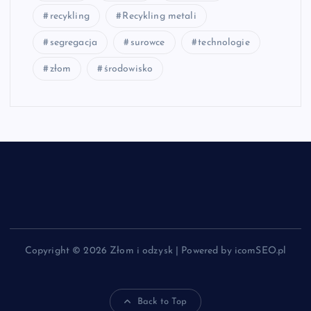
recykling
Recykling metali
segregacja
surowce
technologie
złom
środowisko
Copyright © 2026 Złom i odzysk | Powered by icomSEO.pl
Back to Top