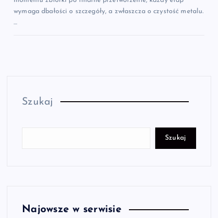
momentu zbiórki po finalne przetworzenie, każdy etap
wymaga dbałości o szczegóły, a zwłaszcza o czystość metalu.
…
Szukaj
Szukaj
Najowsze w serwisie