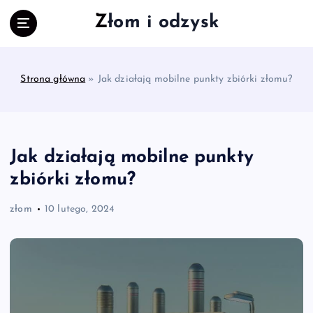
S
Złom i odzysk
k
i
p
t
Strona główna
»
Jak działają mobilne punkty zbiórki złomu?
o
c
o
n
t
Jak działają mobilne punkty
e
zbiórki złomu?
n
t
złom
10 lutego, 2024