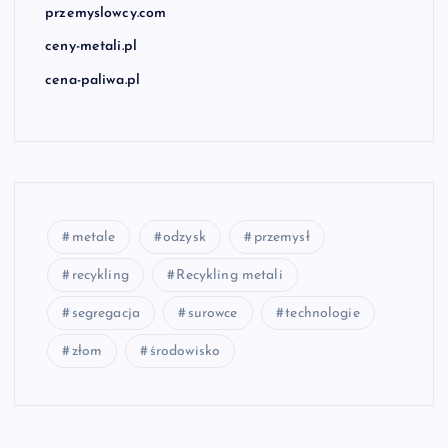
przemyslowcy.com
ceny-metali.pl
cena-paliwa.pl
metale
odzysk
przemysł
recykling
Recykling metali
segregacja
surowce
technologie
złom
środowisko