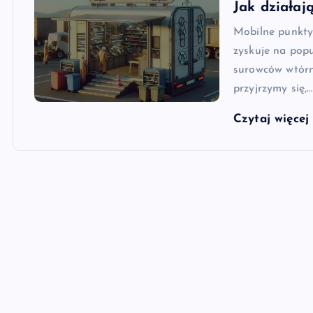
Jak działaj
Mobilne punkty 
zyskuje na popu
surowców wtórny
przyjrzymy się,…
Czytaj więce