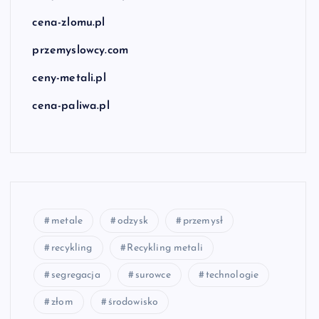
cena-zlomu.pl
przemyslowcy.com
ceny-metali.pl
cena-paliwa.pl
metale
odzysk
przemysł
recykling
Recykling metali
segregacja
surowce
technologie
złom
środowisko