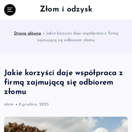
S
Złom i odzysk
k
i
p
t
Strona główna
»
Jakie korzyści daje współpraca z firmą
o
zajmującą się odbiorem złomu
c
o
n
t
e
Jakie korzyści daje współpraca z
n
firmą zajmującą się odbiorem
t
złomu
złom
8 grudnia, 2025