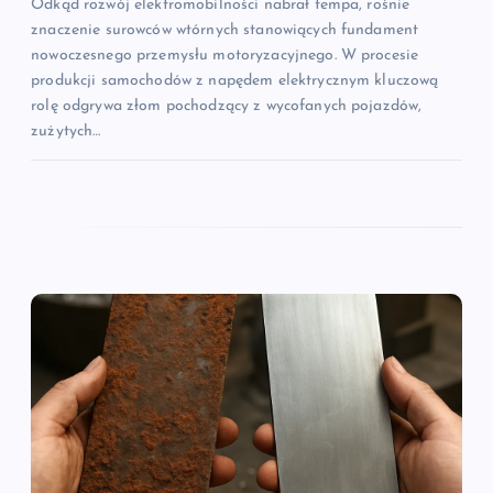
Odkąd rozwój elektromobilności nabrał tempa, rośnie
znaczenie surowców wtórnych stanowiących fundament
nowoczesnego przemysłu motoryzacyjnego. W procesie
produkcji samochodów z napędem elektrycznym kluczową
rolę odgrywa złom pochodzący z wycofanych pojazdów,
zużytych…