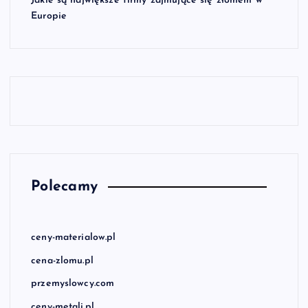
Jakie są największe firmy zajmujące się złomem w
Europie
Polecamy
ceny-materialow.pl
cena-zlomu.pl
przemyslowcy.com
ceny-metali.pl