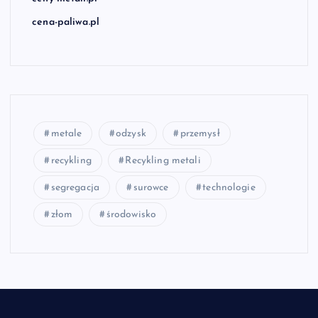
cena-paliwa.pl
metale
odzysk
przemysł
recykling
Recykling metali
segregacja
surowce
technologie
złom
środowisko