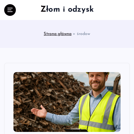
S
Złom i odzysk
k
i
p
t
Strona główna
»
środow
o
c
o
n
t
e
n
t