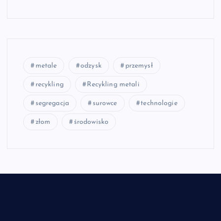
metale
odzysk
przemysł
recykling
Recykling metali
segregacja
surowce
technologie
złom
środowisko