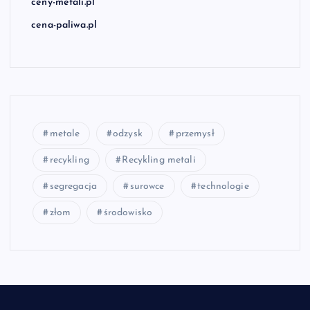
ceny-metali.pl
cena-paliwa.pl
metale
odzysk
przemysł
recykling
Recykling metali
segregacja
surowce
technologie
złom
środowisko