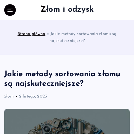
S
Złom i odzysk
k
i
p
t
Strona główna
»
Jakie metody sortowania złomu są
o
najskuteczniejsze?
c
o
n
t
e
Jakie metody sortowania złomu
n
są najskuteczniejsze?
t
złom
2 lutego, 2023