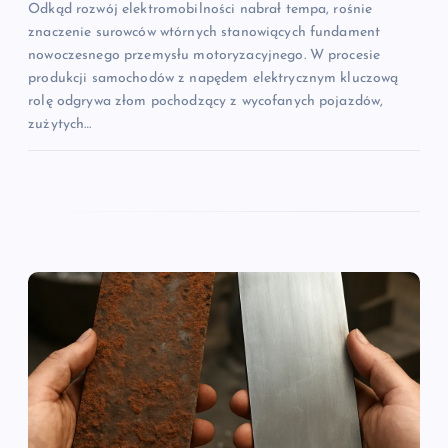
Odkąd rozwój elektromobilności nabrał tempa, rośnie
znaczenie surowców wtórnych stanowiących fundament
nowoczesnego przemysłu motoryzacyjnego. W procesie
produkcji samochodów z napędem elektrycznym kluczową
rolę odgrywa złom pochodzący z wycofanych pojazdów,
zużytych…