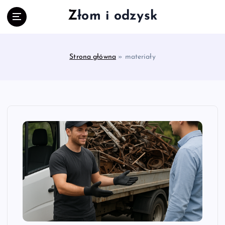
S
Złom i odzysk
k
i
p
t
Strona główna
»
materiały
o
c
o
n
t
e
n
t