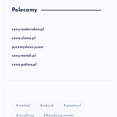
Polecamy
ceny-materialow.pl
cena-zlomu.pl
przemyslowcy.com
ceny-metali.pl
cena-paliwa.pl
metale
odzysk
przemysł
recykling
Recykling metali