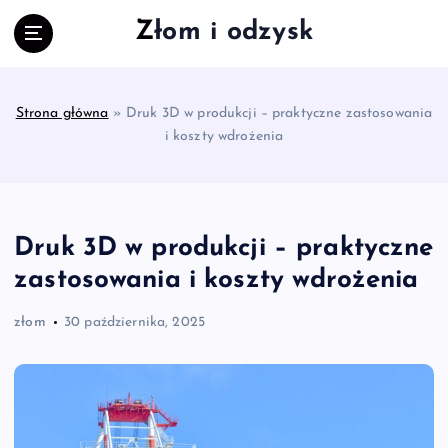
S
Złom i odzysk
k
i
p
t
Strona główna
»
Druk 3D w produkcji – praktyczne zastosowania
o
i koszty wdrożenia
c
o
n
t
e
Druk 3D w produkcji – praktyczne
n
zastosowania i koszty wdrożenia
t
złom
30 października, 2025