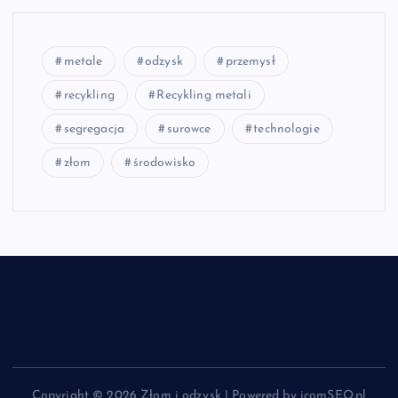
metale
odzysk
przemysł
recykling
Recykling metali
segregacja
surowce
technologie
złom
środowisko
Copyright © 2026 Złom i odzysk | Powered by icomSEO.pl