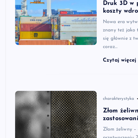
Druk 3D w p
koszty wdro
Nowa era wytwa
znany też jako 
się głównie z t
coraz…
Czytaj więce
charakterystyka
Złom żeliwn
zastosowan
Złom żeliwny – 
przetworzeniu 