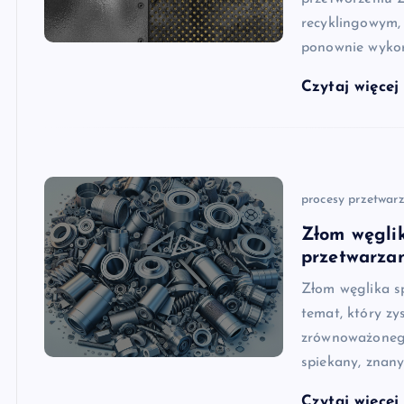
recyklingowym,
ponownie wykor
Czytaj więce
procesy przetwar
Złom węglik
przetwarza
Złom węglika s
temat, który zy
zrównoważonego
spiekany, znany
Czytaj więce