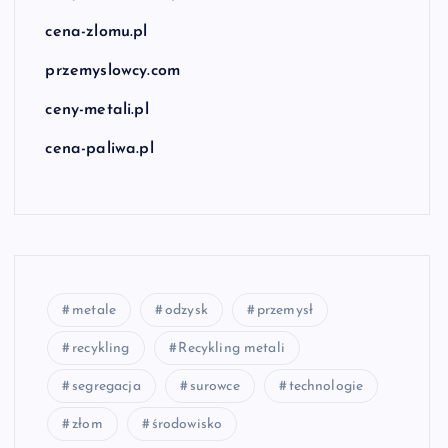
cena-zlomu.pl
przemyslowcy.com
ceny-metali.pl
cena-paliwa.pl
metale
odzysk
przemysł
recykling
Recykling metali
segregacja
surowce
technologie
złom
środowisko