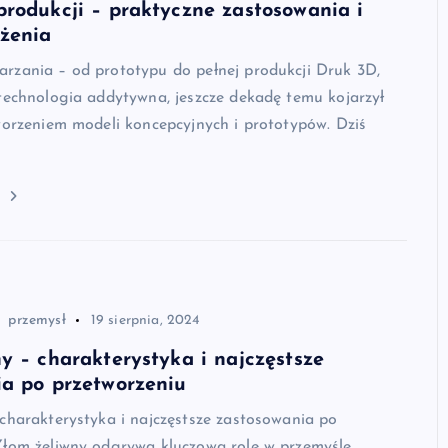
rodukcji – praktyczne zastosowania i
żenia
rzania – od prototypu do pełnej produkcji Druk 3D,
technologia addytywna, jeszcze dekadę temu kojarzył
worzeniem modeli koncepcyjnych i prototypów. Dziś
j
przemysł
19 sierpnia, 2024
y – charakterystyka i najczęstsze
ia po przetworzeniu
charakterystyka i najczęstsze zastosowania po
Złom żeliwny odgrywa kluczową rolę w przemyśle