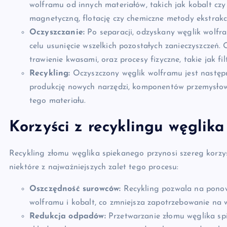
wolframu od innych materiałów, takich jak kobalt cz
magnetyczną, flotację czy chemiczne metody ekstrakcj
Oczyszczanie:
Po separacji, odzyskany węglik wolfr
celu usunięcie wszelkich pozostałych zanieczyszczeń.
trawienie kwasami, oraz procesy fizyczne, takie jak fil
Recykling:
Oczyszczony węglik wolframu jest następ
produkcję nowych narzędzi, komponentów przemysłowy
tego materiału.
Korzyści z recyklingu węglik
Recykling złomu węglika spiekanego przynosi szereg korzy
niektóre z najważniejszych zalet tego procesu:
Oszczędność surowców:
Recykling pozwala na ponown
wolframu i kobalt, co zmniejsza zapotrzebowanie na
Redukcja odpadów:
Przetwarzanie złomu węglika spi