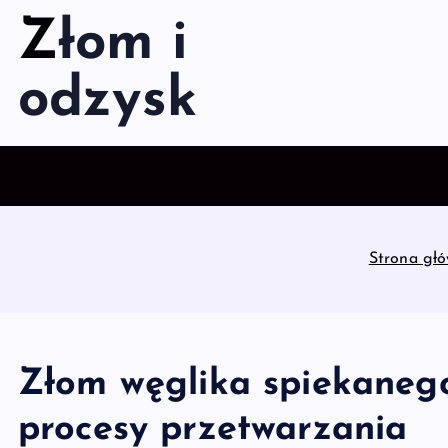
S
Złom i
k
i
odzysk
p
t
o
c
o
n
t
Strona gł
e
n
t
Złom węglika spiekanego
procesy przetwarzania