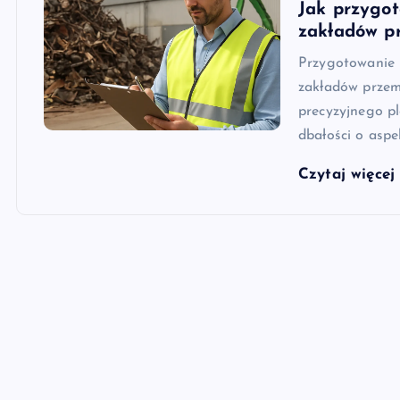
Jak przygot
zakładów p
Przygotowanie 
zakładów przem
precyzyjnego p
dbałości o aspe
Czytaj więce