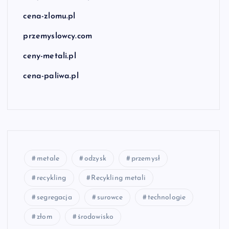
cena-zlomu.pl
przemyslowcy.com
ceny-metali.pl
cena-paliwa.pl
metale
odzysk
przemysł
recykling
Recykling metali
segregacja
surowce
technologie
złom
środowisko