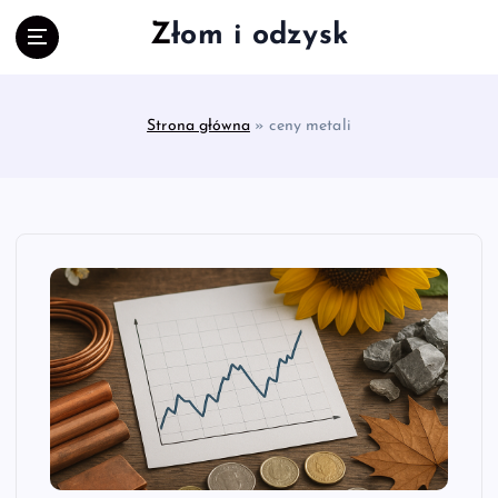
S
Złom i odzysk
k
i
p
t
Strona główna
»
ceny metali
o
c
o
n
t
e
n
t