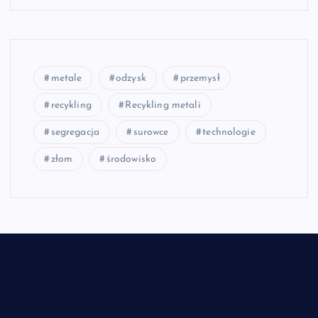
metale
odzysk
przemysł
recykling
Recykling metali
segregacja
surowce
technologie
złom
środowisko