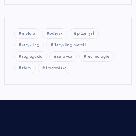
metale
odzysk
przemysł
recykling
Recykling metali
segregacja
surowce
technologie
złom
środowisko