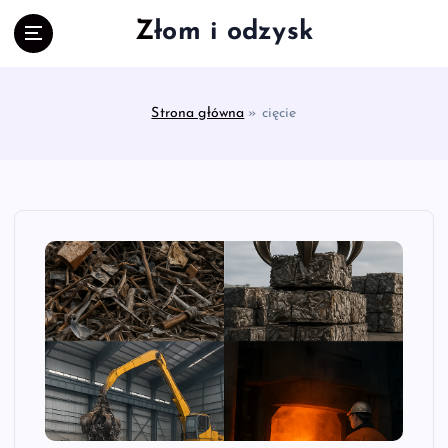
S
Złom i odzysk
k
i
p
t
Strona główna
»
cięcie
o
c
o
n
t
e
n
t