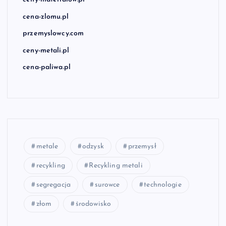
cena-zlomu.pl
przemyslowcy.com
ceny-metali.pl
cena-paliwa.pl
metale
odzysk
przemysł
recykling
Recykling metali
segregacja
surowce
technologie
złom
środowisko