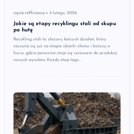
cięcie
efficiency
4 lutego, 2026
Jakie są etapy recyklingu stali od skupu
po hutę
Recykling stali to złożony łańcuch działań, który
zaczyna się już na etapie zbiórki złomu i kończy w
hucie, gdzie ponownie staje się surowcem do produkcji
nowych wyrobów. Każdy etap tego…