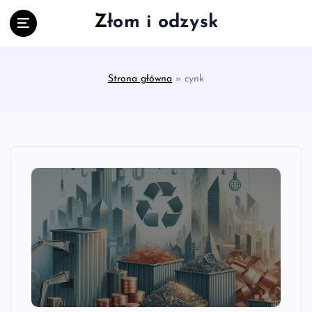
S
Złom i odzysk
k
i
p
t
Strona główna
»
cynk
o
c
o
n
t
e
n
t