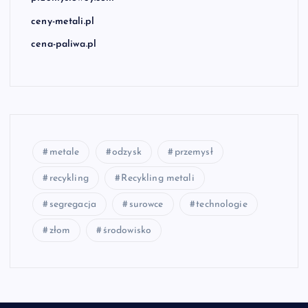
ceny-metali.pl
cena-paliwa.pl
metale
odzysk
przemysł
recykling
Recykling metali
segregacja
surowce
technologie
złom
środowisko