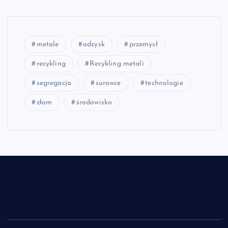
metale
odzysk
przemysł
recykling
Recykling metali
segregacja
surowce
technologie
złom
środowisko