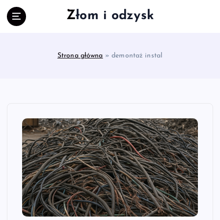
S
Złom i odzysk
k
i
p
t
Strona główna
»
demontaż instal
o
c
o
n
t
e
n
t