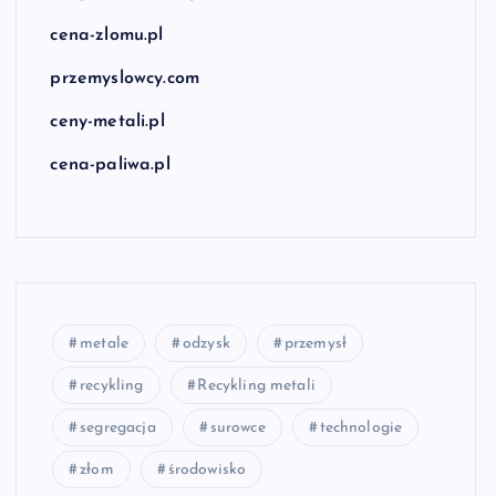
cena-zlomu.pl
przemyslowcy.com
ceny-metali.pl
cena-paliwa.pl
metale
odzysk
przemysł
recykling
Recykling metali
segregacja
surowce
technologie
złom
środowisko