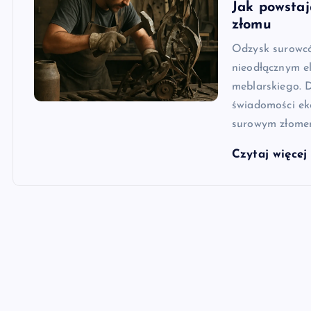
Jak powstaj
złomu
Odzysk surowcó
nieodłącznym e
meblarskiego. 
świadomości eko
surowym złome
Czytaj więce