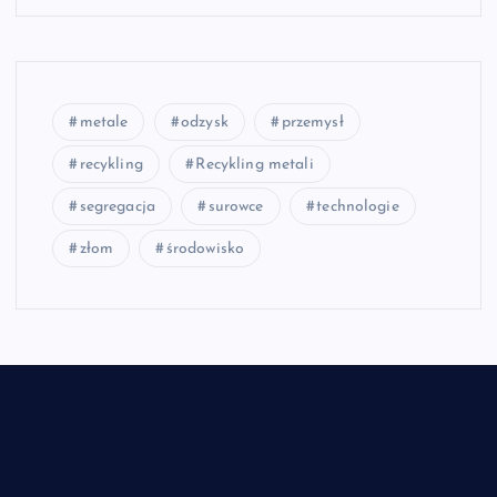
metale
odzysk
przemysł
recykling
Recykling metali
segregacja
surowce
technologie
złom
środowisko