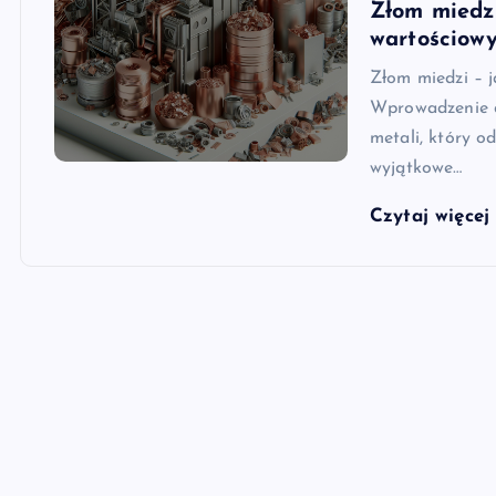
Złom miedzi
wartościow
Złom miedzi – j
Wprowadzenie d
metali, który o
wyjątkowe…
Czytaj więce