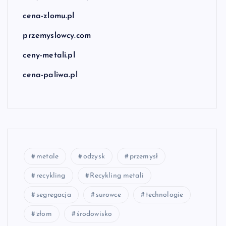
cena-zlomu.pl
przemyslowcy.com
ceny-metali.pl
cena-paliwa.pl
metale
odzysk
przemysł
recykling
Recykling metali
segregacja
surowce
technologie
złom
środowisko