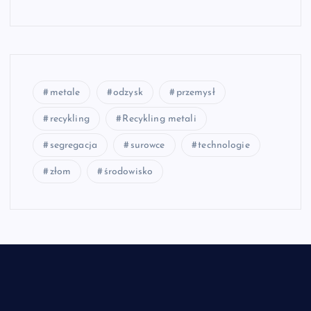
metale
odzysk
przemysł
recykling
Recykling metali
segregacja
surowce
technologie
złom
środowisko