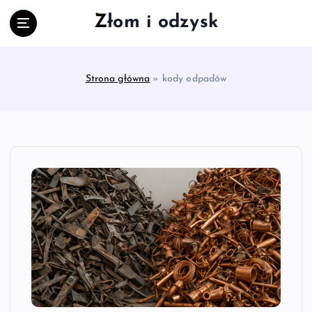
S
Złom i odzysk
k
i
p
t
Strona główna
»
kody odpadów
o
c
o
n
t
e
n
t