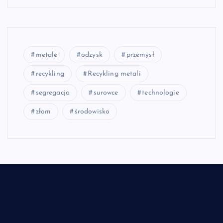
metale
odzysk
przemysł
recykling
Recykling metali
segregacja
surowce
technologie
złom
środowisko