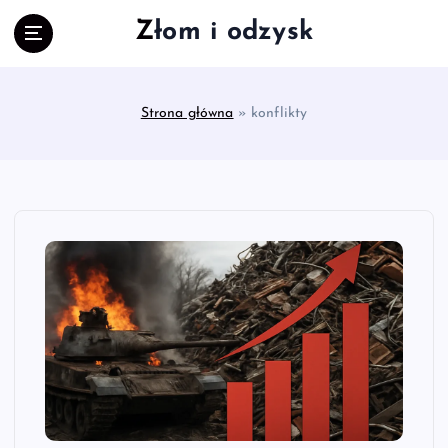
S
Złom i odzysk
k
i
p
t
Strona główna
»
konflikty
o
c
o
n
t
e
n
t