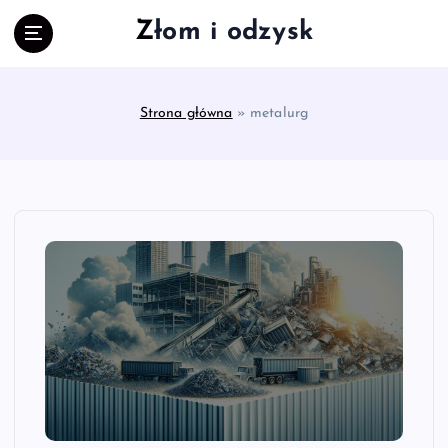
S
Złom i odzysk
k
i
p
t
Strona główna
»
metalurg
o
c
o
n
t
e
n
t