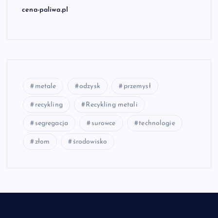
cena-paliwa.pl
metale
odzysk
przemysł
recykling
Recykling metali
segregacja
surowce
technologie
złom
środowisko