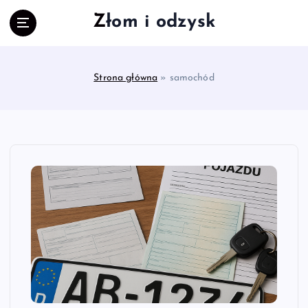
S
Złom i odzysk
k
i
p
t
Strona główna
»
samochód
o
c
o
n
t
e
n
t