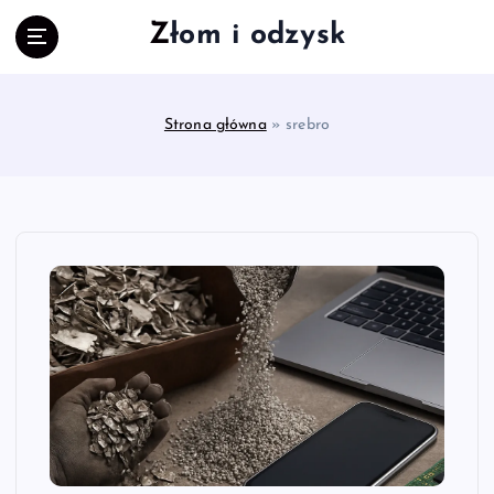
S
Złom i odzysk
k
i
p
t
Strona główna
»
srebro
o
c
o
n
t
e
n
t