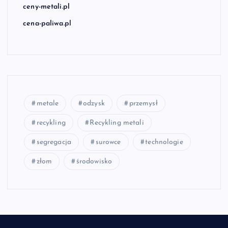
ceny-metali.pl
cena-paliwa.pl
metale
odzysk
przemysł
recykling
Recykling metali
segregacja
surowce
technologie
złom
środowisko