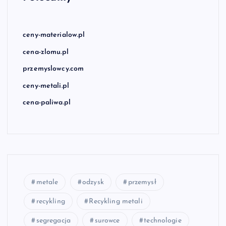
ceny-materialow.pl
cena-zlomu.pl
przemyslowcy.com
ceny-metali.pl
cena-paliwa.pl
metale
odzysk
przemysł
recykling
Recykling metali
segregacja
surowce
technologie