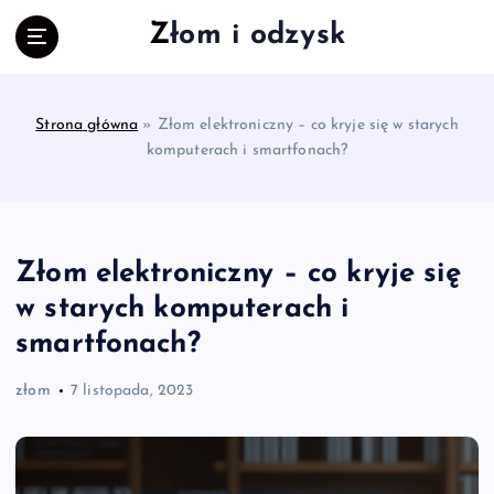
S
Złom i odzysk
k
i
p
t
Strona główna
»
Złom elektroniczny – co kryje się w starych
o
komputerach i smartfonach?
c
o
n
t
e
Złom elektroniczny – co kryje się
n
w starych komputerach i
t
smartfonach?
złom
7 listopada, 2023