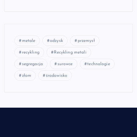
metale
odzysk
przemysł
recykling
Recykling metali
segregacja
surowce
technologie
złom
środowisko