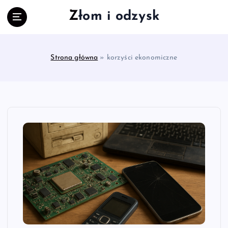
S
Złom i odzysk
k
i
p
t
Strona główna
»
korzyści ekonomiczne
o
c
o
n
t
e
n
t