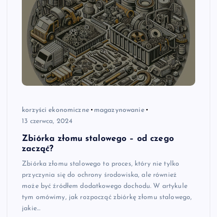
korzyści ekonomiczne
magazynowanie
13 czerwca, 2024
Zbiórka złomu stalowego – od czego
zacząć?
Zbiórka złomu stalowego to proces, który nie tylko
przyczynia się do ochrony środowiska, ale również
może być źródłem dodatkowego dochodu. W artykule
tym omówimy, jak rozpocząć zbiórkę złomu stalowego,
jakie…