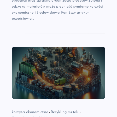
ewidencji oraz sprawna organizacja procesów zbiórki i
odzysku materiałów może przynieść wymierne korzyści
ekonomiczne i środowiskowe. Poniższy artykuł
przedstawia…
korzyści ekonomiczne
Recykling metali