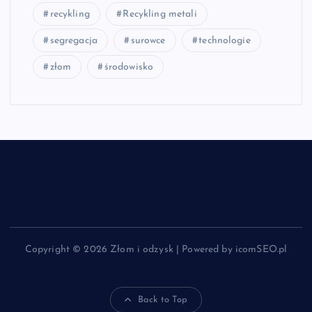
recykling
Recykling metali
segregacja
surowce
technologie
złom
środowisko
Copyright © 2026 Złom i odzysk | Powered by icomSEO.pl
Back to Top