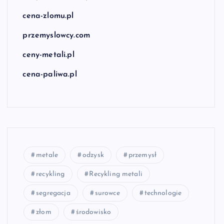
cena-zlomu.pl
przemyslowcy.com
ceny-metali.pl
cena-paliwa.pl
metale
odzysk
przemysł
recykling
Recykling metali
segregacja
surowce
technologie
złom
środowisko