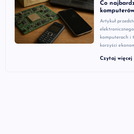
Co najbardz
komputerów
Artykuł przeds
elektronicznego
komputerach i t
korzyści ekono
Czytaj więce