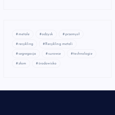
metale
odzysk
przemysł
recykling
Recykling metali
segregacja
surowce
technologie
złom
środowisko