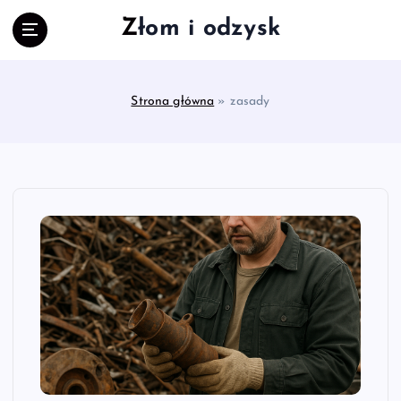
S
Złom i odzysk
k
i
p
t
Strona główna
»
zasady
o
c
o
n
t
e
n
t