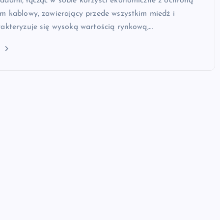
adami, łącząc w sobie korzyści ekonomiczne z ochroną
m kablowy, zawierający przede wszystkim miedź i
akteryzuje się wysoką wartością rynkową,…
j