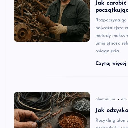
Jak zarobić
początkują
Rozpoczynając 
najważniejsze 
metody maksyma
umiejętność sel
osiągnięcia…
Czytaj więce
aluminium
em
Jak odzyska
Recykling złom