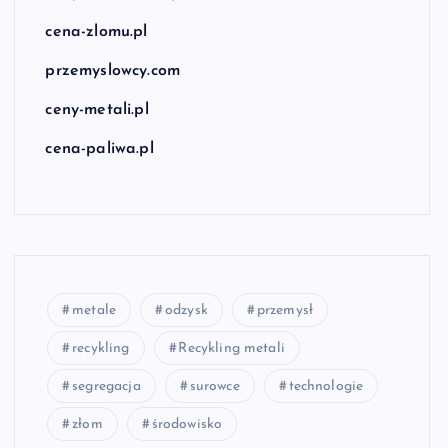
cena-zlomu.pl
przemyslowcy.com
ceny-metali.pl
cena-paliwa.pl
metale
odzysk
przemysł
recykling
Recykling metali
segregacja
surowce
technologie
złom
środowisko