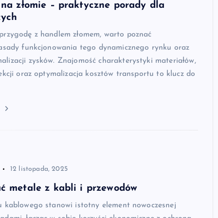
 na złomie – praktyczne porady dla
cych
przygodę z handlem złomem, warto poznać
zasady funkcjonowania tego dynamicznego rynku oraz
lizacji zysków. Znajomość charakterystyki materiałów,
ekcji oraz optymalizacja kosztów transportu to klucz do
j
12 listopada, 2025
ć metale z kabli i przewodów
u kablowego stanowi istotny element nowoczesnej