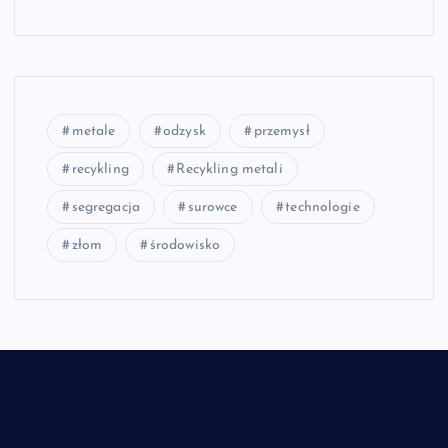
metale
odzysk
przemysł
recykling
Recykling metali
segregacja
surowce
technologie
złom
środowisko