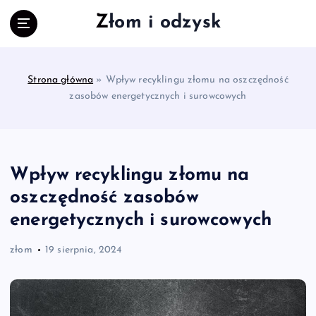
S
Złom i odzysk
k
i
p
t
Strona główna
»
Wpływ recyklingu złomu na oszczędność
o
zasobów energetycznych i surowcowych
c
o
n
t
e
Wpływ recyklingu złomu na
n
oszczędność zasobów
t
energetycznych i surowcowych
złom
19 sierpnia, 2024