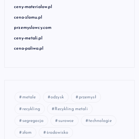
ceny-materialow.pl
cena-zlomu.pl
przemyslowcy.com
ceny-metali.pl
cena-paliwa.pl
metale
odzysk
przemysł
recykling
Recykling metali
segregacja
surowce
technologie
złom
środowisko