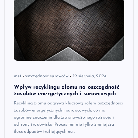
met
oszczędność surowców
19 sierpnia, 2024
Wpływ recyklingu złomu na oszczędność
zasobów energetycznych i surowcowych
Recykling złomu odgrywa kluczową rolę w oszczędności
zasobów energetycznych i surowcowych, co ma
ogromne znaczenie dla zrównoważonego rozwoju i
ochrony środowiska. Proces ten nie tylko zmniejsza
ilość odpadów trafiających na…