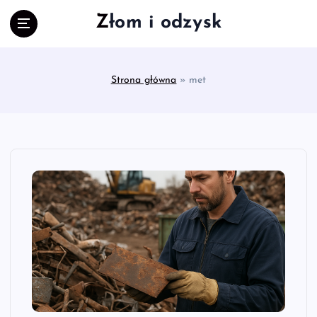
S
Złom i odzysk
k
i
p
t
Strona główna
»
met
o
c
o
n
t
e
n
t