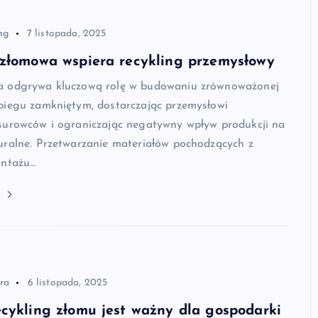
ng
7 listopada, 2025
 złomowa wspiera recykling przemysłowy
a odgrywa kluczową rolę w budowaniu zrównoważonej
biegu zamkniętym, dostarczając przemysłowi
surowców i ograniczając negatywny wpływ produkcji na
uralne. Przetwarzanie materiałów pochodzących z
ontażu…
j
fra
6 listopada, 2025
cykling złomu jest ważny dla gospodarki