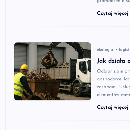
gromadzenia su
Czytaj więce
ekologia
logis
Jak działa 
Odbiór złom z 
gospodarce, łą
zasobami. Usłu
elementów meta
Czytaj więce