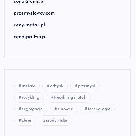
cena-zlomu.pl
przemyslowcy.com
ceny-metali.pl
cena-paliwa.pl
metale
odzysk
przemysł
recykling
Recykling metali
segregacja
surowce
technologie
złom
środowisko