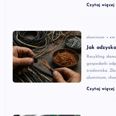
Czytaj więce
aluminium
em
Jak odzyska
Recykling złom
gospodarki odp
środowiska. Zło
aluminium, char
Czytaj więce