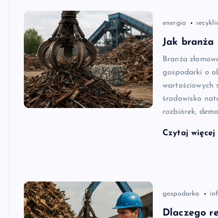
energia
recykli
Jak branża
Branża złomow
gospodarki o o
wartościowych 
środowisko nat
rozbiórek, dem
Czytaj więce
gospodarka
in
Dlaczego re