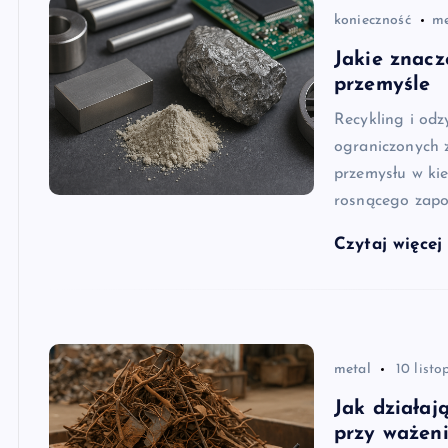
konieczność
me
Jakie znacz
przemyśle
Recykling i odz
ograniczonych z
przemysłu w ki
rosnącego zapo
Czytaj więce
metal
10 list
Jak działaj
przy ważen