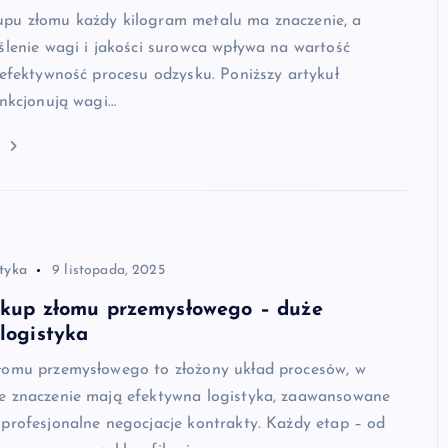
pu złomu każdy kilogram metalu ma znaczenie, a
ślenie wagi i jakości surowca wpływa na wartość
 efektywność procesu odzysku. Poniższy artykuł
unkcjonują wagi…
j
styka
9 listopada, 2025
 skup złomu przemysłowego – duże
 logistyka
łomu przemysłowego to złożony układ procesów, w
e znaczenie mają efektywna logistyka, zaawansowane
profesjonalne negocjacje kontrakty. Każdy etap – od