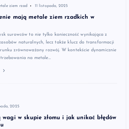
tale ziem rzad
11 listopada, 2025
enie mają metale ziem rzadkich w
ysk surowców to nie tylko konieczność wynikająca z
asobów naturalnych, lecz także klucz do transformacji
erunku zrównoważony rozwój. W kontekście dynamicznie
trzebowania na metale…
j
opada, 2025
ą wagi w skupie złomu i jak unikać błędów
iu