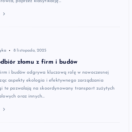
rowca, poprzez klasyfikację…
j
tyka
8 listopada, 2025
odbiór złomu z firm i budów
firm i budów odgrywa kluczową rolę w nowoczesnej
cząc aspekty ekologia i efektywnego zarządzania
gi te pozwalają na skoordynowany transport zużytych
lowych oraz innych…
j