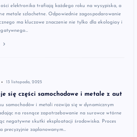
lości elektronika trafiają każdego roku na wysypiska, a
nne metale szlachetne. Odpowiednie zagospodarowanie
cznego ma kluczowe znaczenie nie tylko dla ekologiay i
negatywnego…
j
13 listopada, 2025
je się części samochodowe i metale z aut
ku samochodów i metali rozwija się w dynamicznym
adając na rosnące zapotrzebowanie na surowce wtórne
ąc negatywne skutki eksploatacji środowiska. Proces
 na precyzyjnie zaplanowanym…