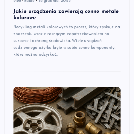
elek
kable
18 grudnia, 2025
Jakie urządzenia zawierają cenne metale
kolorowe
Recykling metali kolorowych to proces, który zyskuje na
znaczeniu wraz z rosnącym zapotrzebowaniem na
surowce i ochroną środowiska. Wiele urządzeń
codziennego użytku kryje w sobie cenne komponenty,
które można odzyskać…