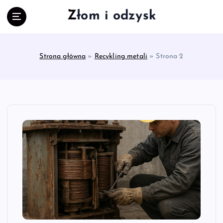
S
Złom i odzysk
k
i
p
t
Strona główna
»
Recykling metali
»
Strona 2
o
c
o
n
t
e
n
t