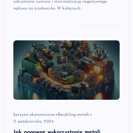
odzyskanie surowce i minimalizację negatywnego
wpływu na środowisko. W kolejnych…
korzyści ekonomiczne
Recykling metali
11 października, 2024
Jak ponowne wykorzystanie metali