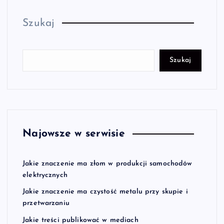
t
Szukaj
r
o
Szukaj
n
i
c
Najowsze w serwisie
o
Jakie znaczenie ma złom w produkcji samochodów
w
elektrycznych
Jakie znaczenie ma czystość metalu przy skupie i
a
przetwarzaniu
Jakie treści publikować w mediach