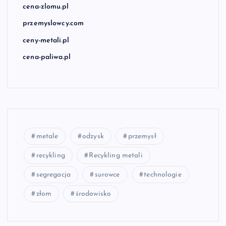
cena-zlomu.pl
przemyslowcy.com
ceny-metali.pl
cena-paliwa.pl
metale
odzysk
przemysł
recykling
Recykling metali
segregacja
surowce
technologie
złom
środowisko