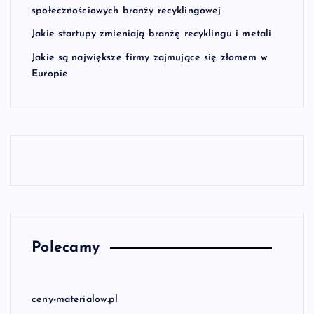
n
społecznościowych branży recyklingowej
i
Jakie startupy zmieniają branżę recyklingu i metali
Jakie są największe firmy zajmujące się złomem w
e
Europie
w
p
i
s
ó
Polecamy
w
ceny-materialow.pl