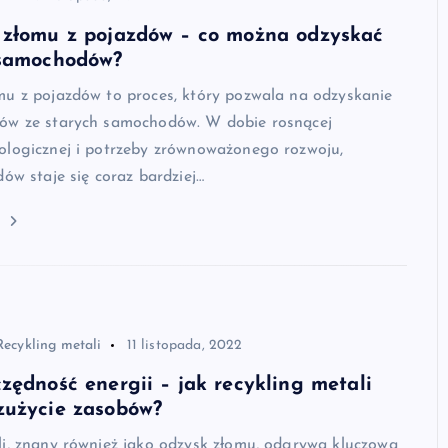
 złomu z pojazdów – co można odzyskać
 samochodów?
mu z pojazdów to proces, który pozwala na odzyskanie
ów ze starych samochodów. W dobie rosnącej
ologicznej i potrzeby zrównoważonego rozwoju,
dów staje się coraz bardziej…
j
Recykling metali
11 listopada, 2022
zędność energii – jak recykling metali
zużycie zasobów?
li, znany również jako odzysk złomu, odgrywa kluczową