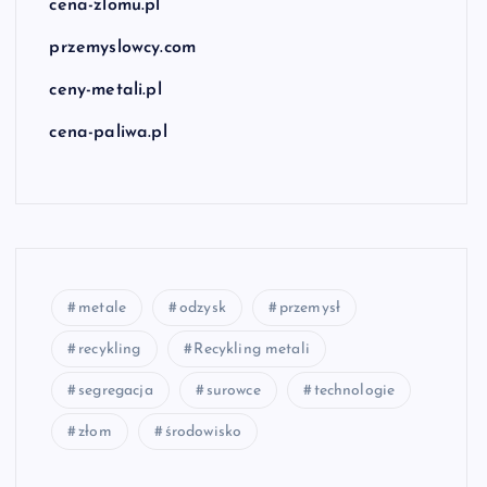
cena-zlomu.pl
przemyslowcy.com
ceny-metali.pl
cena-paliwa.pl
metale
odzysk
przemysł
recykling
Recykling metali
segregacja
surowce
technologie
złom
środowisko