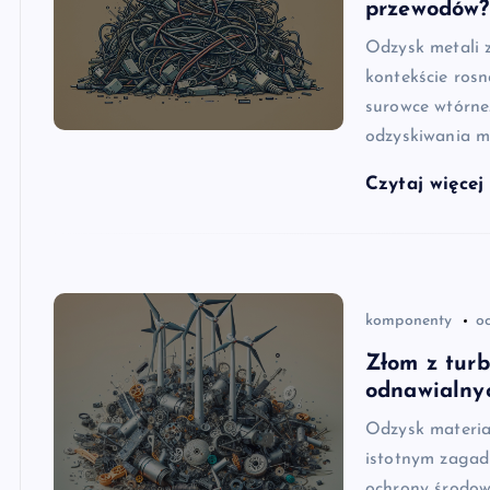
przewodów?
Odzysk metali z
kontekście ros
surowce wtórn
odzyskiwania m
Czytaj więce
komponenty
o
Złom z turb
odnawialnyc
Odzysk materiał
istotnym zagad
ochrony środowi