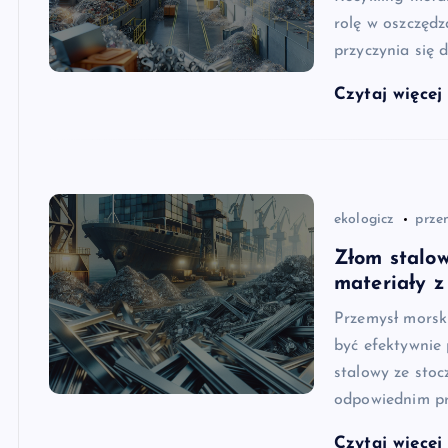
rolę w oszczędz
przyczynia się 
Czytaj więce
ekologicz
prze
Złom stalow
materiały z
Przemysł morsk
być efektywnie
stalowy ze stoc
odpowiednim pr
Czytaj więce