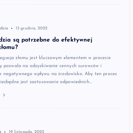
dzia
13 grudnia, 2022
dzia są potrzebne do efektywnej
złomu?
egacja złomu jest kluczowym elementem w procesie
óry pozwala na odzyskiwanie cennych surowców i
e negatywnego wpływu na środowisko. Aby ten proces
niezbędne jest zastosowanie odpowiednich…
j
k
19 listopada, 2022