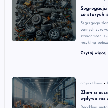
Segregacja
ze starych
Segregacja zło
cennych surowc
świadomości ek
recykling pojaz
Czytaj więce
odzysk złomu
Złom a oszc
wpływa na 
Recykling meta