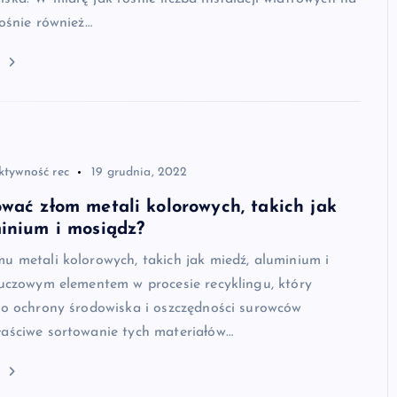
rośnie również…
j
ktywność rec
19 grudnia, 2022
wać złom metali kolorowych, takich jak
inium i mosiądz?
u metali kolorowych, takich jak miedź, aluminium i
luczowym elementem w procesie recyklingu, który
do ochrony środowiska i oszczędności surowców
łaściwe sortowanie tych materiałów…
j