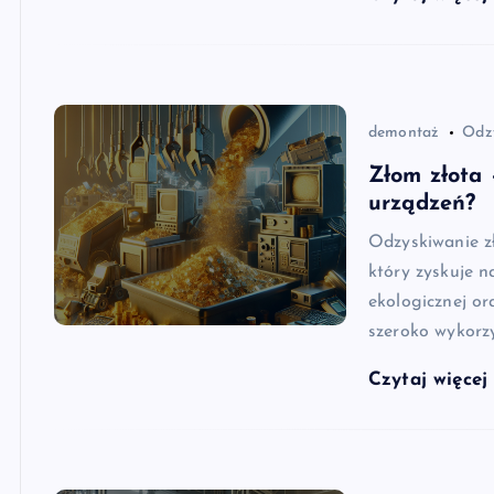
demontaż
Odzy
Złom złota 
urządzeń?
Odzyskiwanie zł
który zyskuje n
ekologicznej or
szeroko wykorz
Czytaj więce