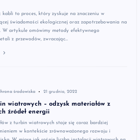
 kabli to proces, który zyskuje na znaczeniu w
nącej świadomości ekologicznej oraz zapotrzebowania na
e. W artykule omówimy metody efektywnego
etali z przewodów, zwracając…
j
chrona środowiska
21 grudnia, 2022
in wiatrowych – odzysk materiałów z
h źródeł energii
ów z turbin wiatrowych staje się coraz bardziej
nieniem w kontekście zrównoważonego rozwoju i
ska. W miarę jak rośnie liczba instalacji wiatrowych na