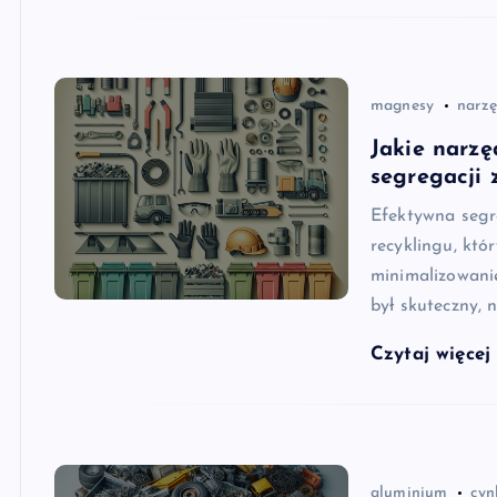
magnesy
narzę
Jakie narzę
segregacji 
Efektywna segr
recyklingu, kt
minimalizowani
był skuteczny, 
Czytaj więce
aluminium
cyn