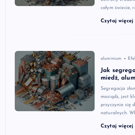
całym świecie, 
Czytaj więce
aluminium
Efe
Jak segrego
miedź, alum
Segregacja złom
mosiądz, jest k
przyczynia się 
naturalnych. W
Czytaj więce