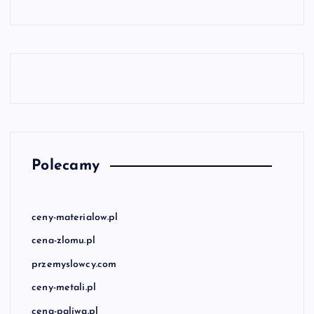
w
p
i
s
ó
Polecamy
w
ceny-materialow.pl
cena-zlomu.pl
przemyslowcy.com
ceny-metali.pl
cena-paliwa.pl