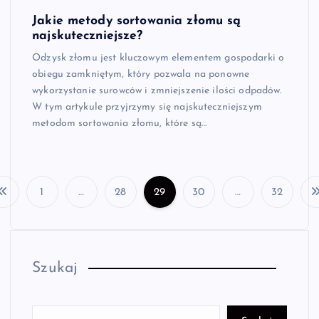
Jakie metody sortowania złomu są
najskuteczniejsze?
Odzysk złomu jest kluczowym elementem gospodarki o
obiegu zamkniętym, który pozwala na ponowne
wykorzystanie surowców i zmniejszenie ilości odpadów.
W tym artykule przyjrzymy się najskuteczniejszym
metodom sortowania złomu, które są…
1
…
28
29
30
…
32
S
t
Szukaj
r
o