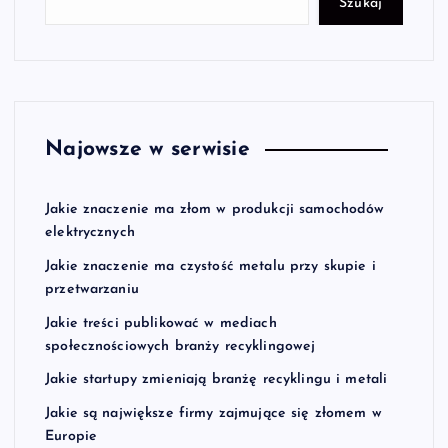
Szukaj
n
i
c
Najowsze w serwisie
o
Jakie znaczenie ma złom w produkcji samochodów
w
elektrycznych
Jakie znaczenie ma czystość metalu przy skupie i
a
przetwarzaniu
n
Jakie treści publikować w mediach
społecznościowych branży recyklingowej
i
Jakie startupy zmieniają branżę recyklingu i metali
Jakie są największe firmy zajmujące się złomem w
e
Europie