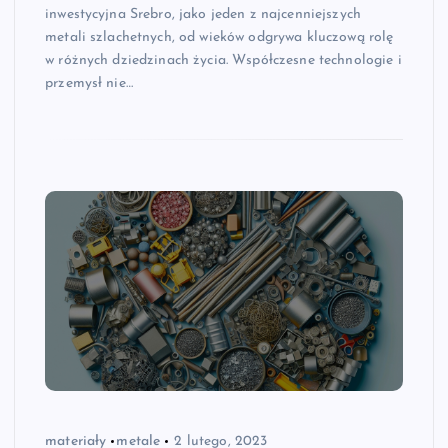
inwestycyjna Srebro, jako jeden z najcenniejszych
metali szlachetnych, od wieków odgrywa kluczową rolę
w różnych dziedzinach życia. Współczesne technologie i
przemysł nie…
materiały
metale
2 lutego, 2023