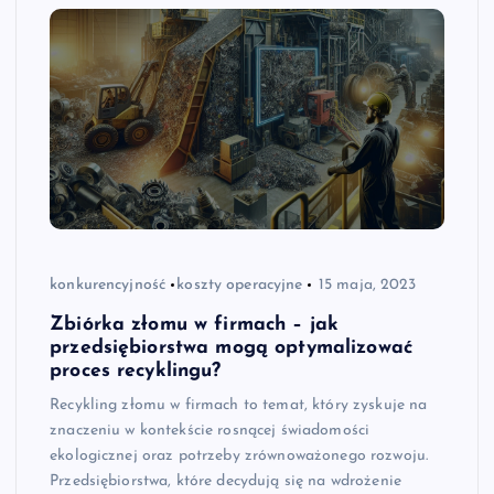
konkurencyjność
koszty operacyjne
15 maja, 2023
Zbiórka złomu w firmach – jak
przedsiębiorstwa mogą optymalizować
proces recyklingu?
Recykling złomu w firmach to temat, który zyskuje na
znaczeniu w kontekście rosnącej świadomości
ekologicznej oraz potrzeby zrównoważonego rozwoju.
Przedsiębiorstwa, które decydują się na wdrożenie