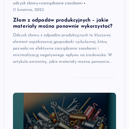
odzysk złomu
zarządzanie zasobami
11 kwietnia, 2023
Złom z odpadów produkcyjnych – jakie
materiały można ponownie wykorzystać?
Odzysk złomu z odpadów produkcyjnych to kluczowy
element współczesnej gospodarki cyrkularnej, który
pozwala na efektywne zarządzanie zasobami i
minimalizację negatywnego wpływu na środowisko. W
artykule omówimy, jakie materiały można ponownie…