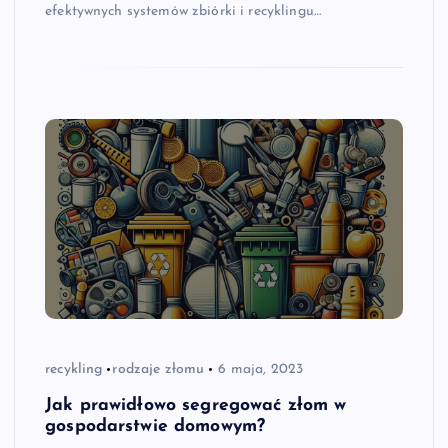
efektywnych systemów zbiórki i recyklingu…
recykling
rodzaje złomu
6 maja, 2023
Jak prawidłowo segregować złom w
gospodarstwie domowym?